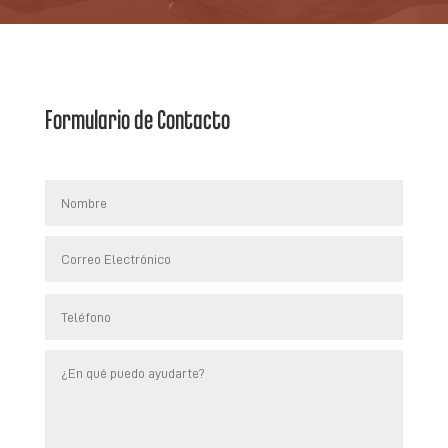
Formulario de Contacto
Por
favor,
deja
este
campo
vacío.