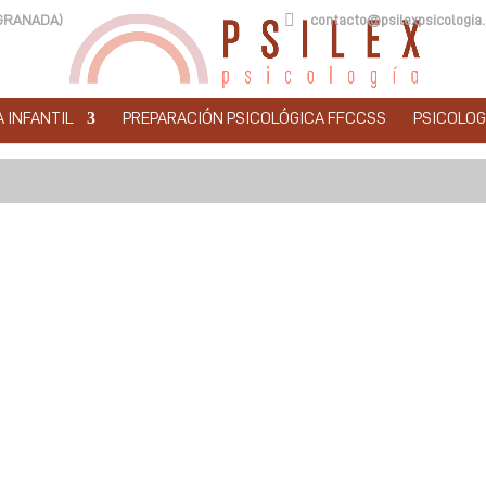

e (GRANADA)
contacto@psilexpsicologia
 INFANTIL
PREPARACIÓN PSICOLÓGICA FFCCSS
PSICOLOG