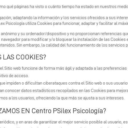
omo qué páginas ha visto o cuánto tiempo ha estado en nuestros medi
ación, adaptando la información y los servicios ofrecidos a sus inter
lex Psicología utiliza Cookies para funcionar, adaptar y facilitar al má
anónimo y su ordenador/dispositivo y no proporcionan referencias qu
avegador para modificar y/o bloquear la instalación de las Cookies e
ontenidos. Sin embargo, la calidad del funcionamiento de los servicios
 LAS COOKIES?
 el Sitio web funcione de forma más ágil y adaptada a las preferencia
sitivo de acceso.
ue impiden o dificultan ciberataques contra el Sitio web o sus usuario
n conocer datos estadísticos recopilados en las Cookies para mejorar 
mos a los usuarios, ofreciendo la que más se ajusta a sus intereses.
AMOS EN Centro PSilex Psicología?
iódico, y en aras de garantizar el mejor servicio posible al usuario, e