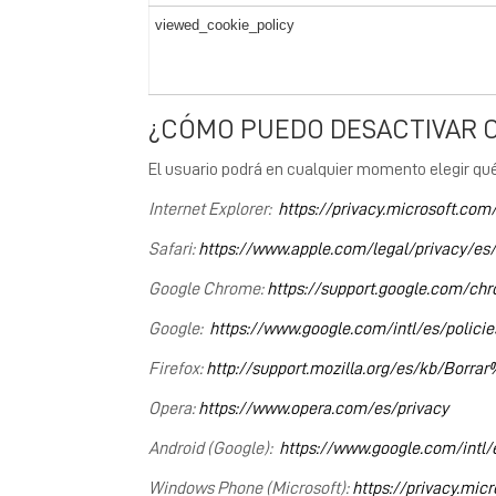
viewed_cookie_policy
¿CÓMO PUEDO DESACTIVAR O
El usuario podrá en cualquier momento elegir qué
Internet Explorer:
https://privacy.microsoft.co
Safari:
https://www.apple.com/legal/privacy/es
Google Chrome:
https://support.google.com/c
Google:
https://www.google.com/intl/es/policie
Firefox:
http://support.mozilla.org/es/kb/Borra
Opera:
https://www.opera.com/es/privacy
Android (Google):
https://www.google.com/intl/e
Windows Phone (Microsoft):
https://privacy.mic