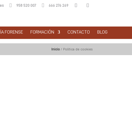


.es
958 520 007
666 276 269
ÍA FORENSE
FORMACIÓN
CONTACTO
BLOG
Inicio
/
Política de cookies