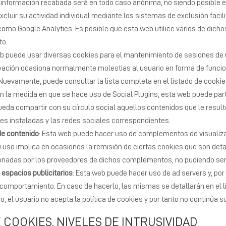
a información recabada será en todo caso anónima, no siendo posible 
xcluir su actividad individual mediante los sistemas de exclusión faci
 como Google Analytics. Es posible que esta web utilice varios de dich
to.
b puede usar diversas cookies para el mantenimiento de sesiones de us
tivación ocasiona normalmente molestias al usuario en forma de funci
 Nuevamente, puede consultar la lista completa en el listado de cookie
n la medida en que se hace uso de Social Plugins, esta web puede part
eda compartir con su círculo social aquellos contenidos que le resulten 
s instaladas y las redes sociales correspondientes.
e contenido
: Esta web puede hacer uso de complementos de visualiz
 uso implica en ocasiones la remisión de ciertas cookies que son detal
onadas por los proveedores de dichos complementos, no pudiendo ser 
 espacios publicitarios
: Esta web puede hacer uso de ad servers y, po
y comportamiento. En caso de hacerlo, las mismas se detallarán en el l
tio, el usuario no acepta la política de cookies y por tanto no continúa 
 COOKIES. NIVELES DE INTRUSIVIDAD